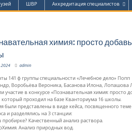
узей
ШВР
Аккредитация специалистов
.
навательная химия: просто добавь
ы
.2024
admin
ты 141 ф группы специальности «Лечебное дело» Попп
ндр, Воробьёва Вероника, Басанова Илона, Лопашова 
и участие в конкурсе «Познавательная химия: просто д
 который проходил на базе Кванториума 16 школы.
я были представлены в виде кейса, посвященного теме
са и разделялись на 3 станции:
в пробирке? Качественный анализ раствора.
оХимия. Анализ природных вод.