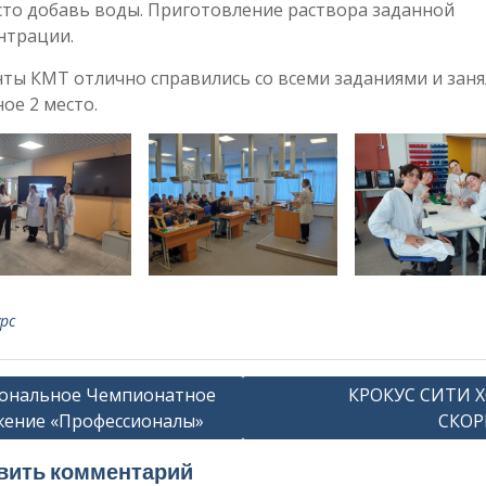
сто добавь воды. Приготовление раствора заданной
нтрации.
ты КМТ отлично справились со всеми заданиями и заня
ое 2 место.
рс
ация
ональное Чемпионатное
КРОКУС СИТИ Х
ение «Профессионалы»
СКОР
сям
вить комментарий