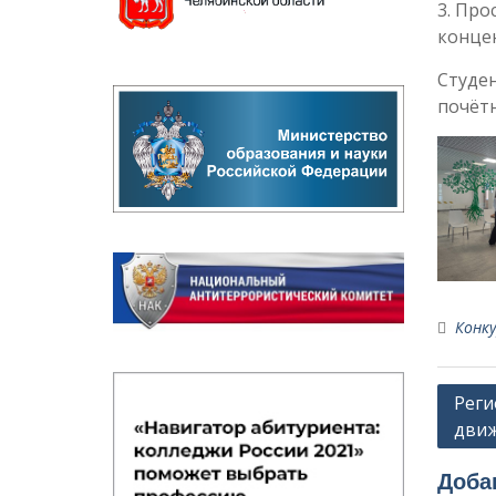
3. Про
конце
Студен
почётн
Конку
Навиг
Реги
движ
по
запи
Доба