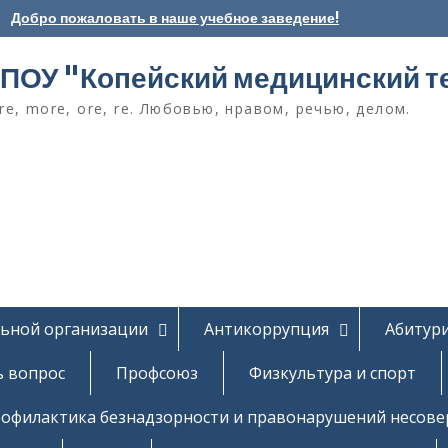
Добро пожаловать в наше учебное заведение!
ПОУ "Копейский медицинский т
e, more, ore, re. Любовью, нравом, речью, делом.
льной организации
Антикоррупция
Абитур
ь вопрос
Профсоюз
Физкультура и спорт
офилактика безнадзорности и правонарушений несов