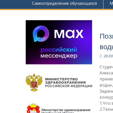
Самоопределение обучающихся
М
Поз
вод
20.03
Студен
Алекса
принял
воды»,
Задани
конкур
1.Что 
2.Техн