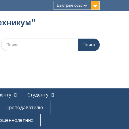
Быстрые ссылки
ехникум"
Поиск
по:
иенту
Студенту
Преподавателю
ершеннолетних