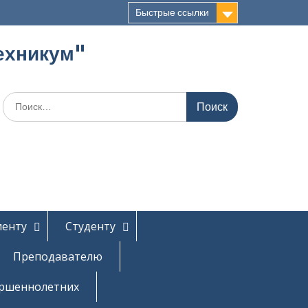
Быстрые ссылки
ехникум"
Поиск
по:
иенту
Студенту
Преподавателю
ершеннолетних