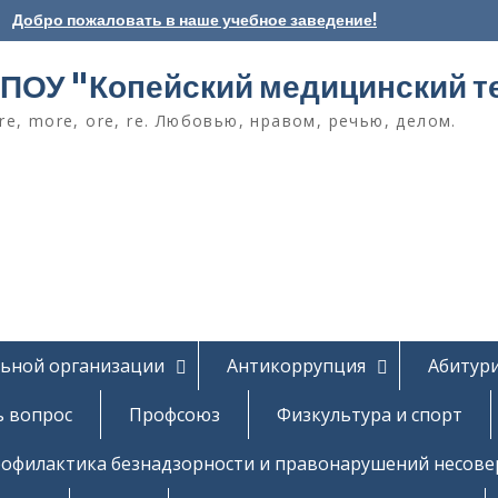
Добро пожаловать в наше учебное заведение!
ПОУ "Копейский медицинский т
e, more, ore, re. Любовью, нравом, речью, делом.
льной организации
Антикоррупция
Абитур
ь вопрос
Профсоюз
Физкультура и спорт
офилактика безнадзорности и правонарушений несов