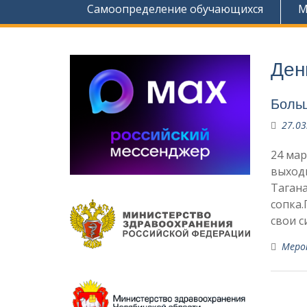
Самоопределение обучающихся
М
Ден
Больш
27.03
24 ма
выходн
Тагана
сопка.
свои с
Меро