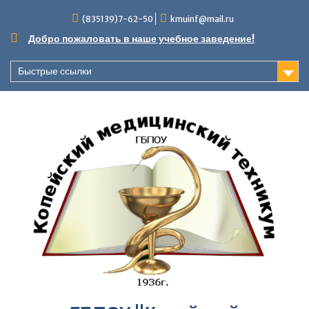
Перейти
(835139)7-62-50
kmuinf@mail.ru
к
содержимому
Добро пожаловать в наше учебное заведение!
Быстрые ссылки