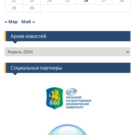
22
23
24
25
26
27
28
29
30
« Мар
Май »
Архив новостей
Архив
новостей
Социальные партнеры