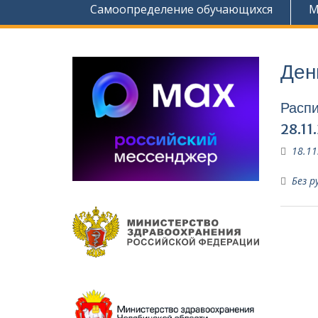
Самоопределение обучающихся
М
Ден
Распи
28.11
18.11
Без р