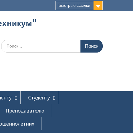
Быстрые ссылки
ехникум"
Поиск
по:
иенту
Студенту
Преподавателю
ершеннолетних