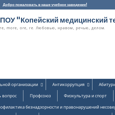
Добро пожаловать в наше учебное заведение!
ПОУ "Копейский медицинский т
e, more, ore, re. Любовью, нравом, речью, делом.
льной организации
Антикоррупция
Абитур
ь вопрос
Профсоюз
Физкультура и спорт
офилактика безнадзорности и правонарушений несов