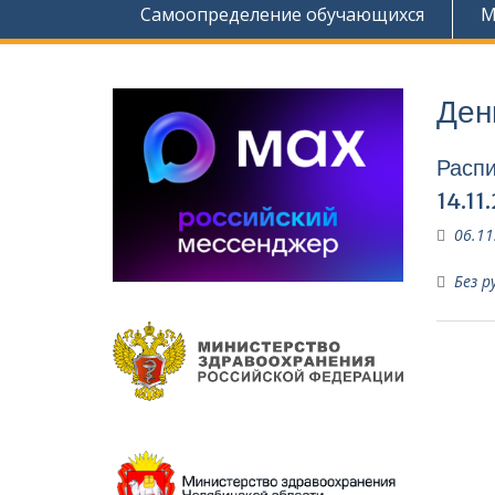
Самоопределение обучающихся
М
Ден
Распи
14.11
06.11
Без р