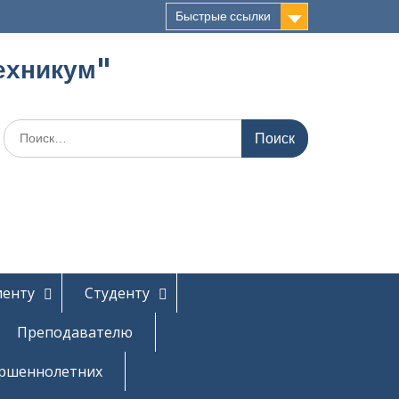
Быстрые ссылки
ехникум"
Поиск
по:
иенту
Студенту
Преподавателю
ершеннолетних