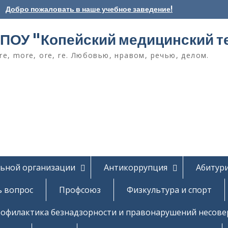
Добро пожаловать в наше учебное заведение!
ПОУ "Копейский медицинский т
e, more, ore, re. Любовью, нравом, речью, делом.
льной организации
Антикоррупция
Абитур
ь вопрос
Профсоюз
Физкультура и спорт
офилактика безнадзорности и правонарушений несов