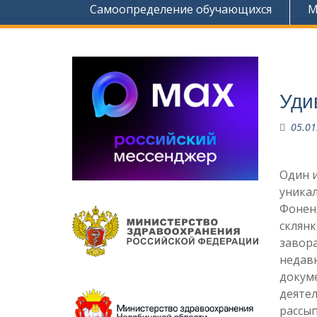
Самоопределение обучающихся
М
Уди
05.01
Один и
уника
Фонен
склянк
завор
недав
докум
деятел
рассып