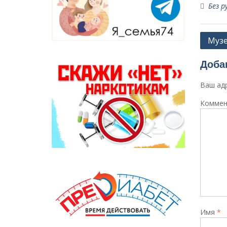
Без р
Навиг
Музе
по
Доба
запи
Ваш адр
Коммен
Имя
*