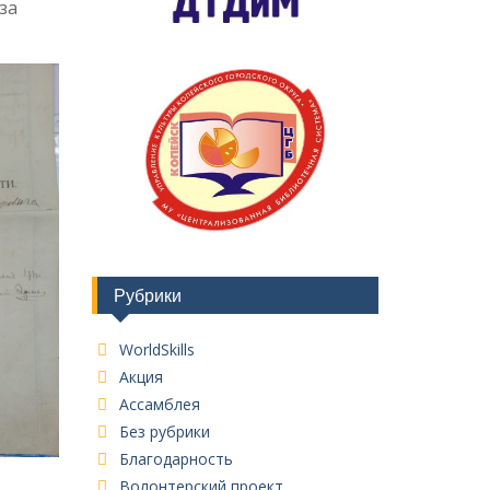
за
Рубрики
WorldSkills
Акция
Ассамблея
Без рубрики
Благодарность
Волонтерский проект