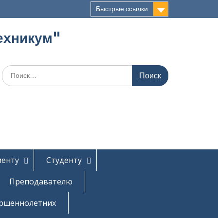
Быстрые ссылки
ехникум"
Поиск
по:
иенту
Студенту
Преподавателю
ершеннолетних