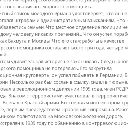
остоен звания аптекарского помощника.
тный список молодого Эрмана удостоверяет, что он не
ргался штрафам и административным взысканиям. Что 
обзавестись семьей. Что местное отделение полиции не
дому человеку никаких претензий… Что он успел пораб
ках Бахмута и Москвы. Что его стаж работы в качестве
рского помощника составляет всего три года, четыре м
ней.
этом удивительная история не закончилась. Следы юно
рского помощника не потерялись. Его закрутила
ционная круговерть, он успел побывать в Германии, Б
рии. Несколько раз был сослан в ссылку, сидел в тюрьме.
овал в революционном движении 1905 года, член РСДР
ода. Знаком с террористами, участвовал в террористиче
. Воевал в Красной армии. Был первым инспектором тр
не, первым председателем Правления Гипромаша. Рабо
ьником политотдела на Московской железной дороге.
сстрелян в 1939 году по обвинению в контрреволюцио