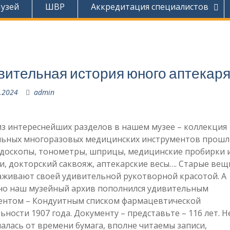
узей
ШВР
Аккредитация специалистов
вительная история юного аптекаря
.2024
admin
з интереснейших разделов в нашем музее – коллекция
льных многоразовых медицинских инструментов прошлы
доскопы, тонометры, шприцы, медицинские пробирки 
и, докторский саквояж, аптекарские весы…. Старые вещ
аживают своей удивительной рукотворной красотой. А
но наш музейный архив пополнился удивительным
ентом – Кондуитным списком фармацевтической
ьности 1907 года. Документу – представьте – 116 лет. Н
алась от времени бумага, вполне читаемы записи,