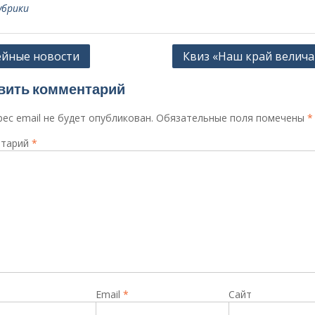
убрики
ация
йные новости
Квиз «Наш край велич
вить комментарий
сям
ес email не будет опубликован.
Обязательные поля помечены
*
тарий
*
Email
*
Сайт