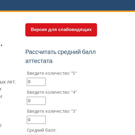
.
Версия для слабовидящих
.
Рассчитать средний балл
аттестата
Введите количество "5"
х лет.
и
Введите количество "4"
и
Введите количество "3"
е
Средний балл: