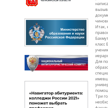
напис
вызыв
докум
чинов
Итак, 
правос
Бахмут
класс 
ученик
иерарх
Для по
образо
специа
имевши
универ
помощ
Три го
необх
факуль