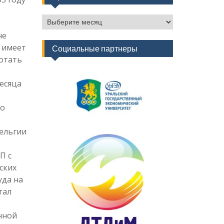
Архив
новостей
не
 имеет
Социальные партнеры
отать
есяца
го
ельгии
П с
ских
уда на
тал
нной