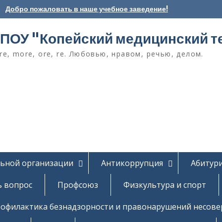
Добро пожаловать в наше учебное заведение!
ПОУ "Копейский медицинский т
e, more, ore, re. Любовью, нравом, речью, делом.
льной организации
Антикоррупция
Абитур
ь вопрос
Профсоюз
Физкультура и спорт
офилактика безнадзорности и правонарушений несов