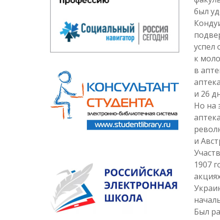
был уд
Кондуи
подве
успел 
к моло
в апте
аптека
и 26 д
Но на 
аптека
револю
и Авст
Участв
1907 г
акциях
Украи
начал
Был ра