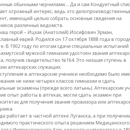
анные обычными чернилами…. Да и сам Кондуитный спи
ает огромный интерес, ведь это делопроизводственны
ент, имеющий целью собрать основные сведения на
ников различных ведомств.
наш герой – Ицхак (Анатолий) Иосифович Эрман,
лавный еврей. Родился он 17 октября 1888 года в город
е. В 1902 году по итогам сдачи специальных испытаний 
Бахмутской мужской гимназии удостоен звания аптекар
а, получив свидетельство №164. Это низшая ступень в
ии аптекарских служащих.
ступления в аптекарские ученики необходимо было им
вание не ниже четырех классов гимназии и сдать
льные экзамены (прежде всего латынь). Аптекарские уч
е опыт работы в аптеках, могли сдать экзамен при
ситетах для получения звания провизора или аптекарс
ника.
да работает в частной аптеке Луганска, а при получени
одимого практического опыта решением Медицинского
тета Императорского Харьковского университета в 180