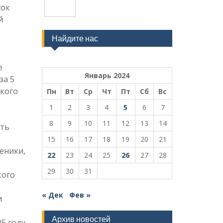
сок
й
Найдите нас
е
Январь 2024
за 5
ского
Пн
Вт
Ср
Чт
Пт
Сб
Вс
1
2
3
4
5
6
7
8
9
10
11
12
13
14
еть
15
16
17
18
19
20
21
еники,
22
23
24
25
26
27
28
29
30
31
кого
« Дек
Фев »
и
Архив новостей
5 году