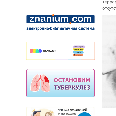
террор
отсутс