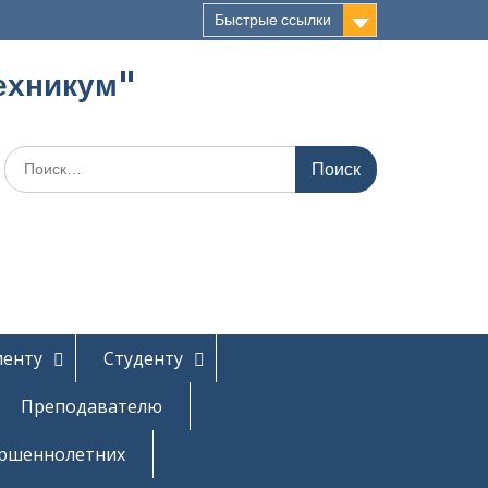
Быстрые ссылки
ехникум"
Поиск
по:
иенту
Студенту
Преподавателю
ершеннолетних