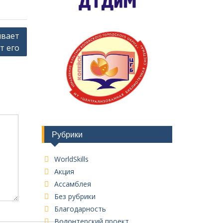
ывает
т его
Рубрики
WorldSkills
Акция
Ассамблея
Без рубрики
Благодарность
Волонтерский проект