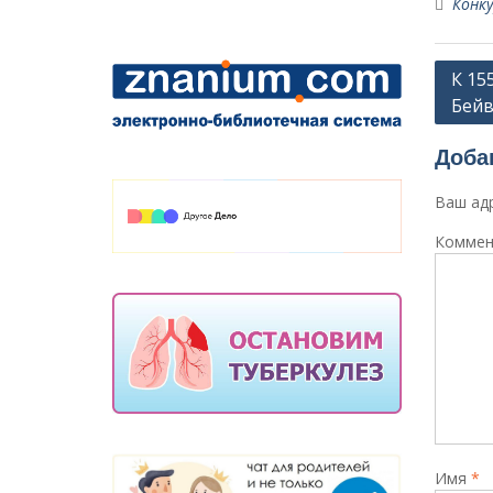
Конку
Навиг
К 15
Бейв
по
запи
Доба
Ваш адр
Коммен
Имя
*