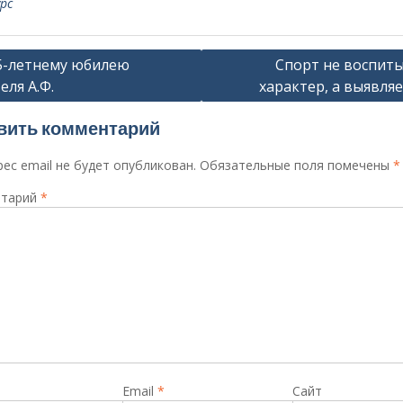
рс
ация
5-летнему юбилею
Спорт не воспит
еля А.Ф.
характер, а выявляе
сям
вить комментарий
ес email не будет опубликован.
Обязательные поля помечены
*
тарий
*
Email
*
Сайт