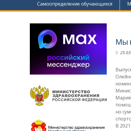
Самоопределение обучающихся
М
Мы 
25.03
Выпуск
Олейни
номин
Минис
Мария
помощи
но су
спорт
В 2021