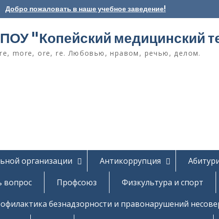
Добро пожаловать в наше учебное заведение!
ПОУ "Копейский медицинский т
e, more, ore, re. Любовью, нравом, речью, делом.
льной организации
Антикоррупция
Абитур
ь вопрос
Профсоюз
Физкультура и спорт
офилактика безнадзорности и правонарушений несов