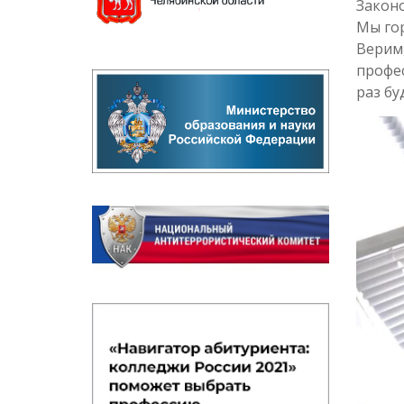
Законо
Мы го
Верим,
профес
раз бу