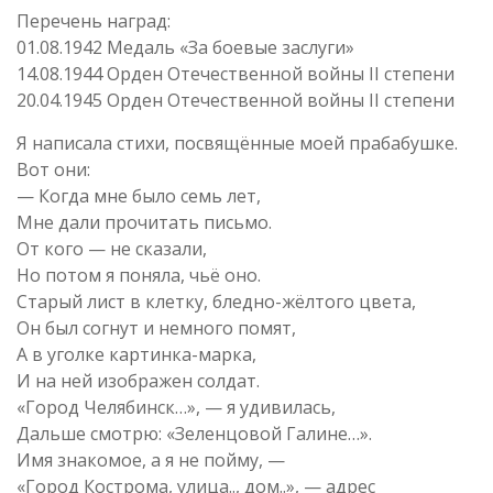
Перечень наград:
01.08.1942 Медаль «За боевые заслуги»
14.08.1944 Орден Отечественной войны II степени
20.04.1945 Орден Отечественной войны II степени
Я написала стихи, посвящённые моей прабабушке.
Вот они:
— Когда мне было семь лет,
Мне дали прочитать письмо.
От кого — не сказали,
Но потом я поняла, чьё оно.
Старый лист в клетку, бледно-жёлтого цвета,
Он был согнут и немного помят,
А в уголке картинка-марка,
И на ней изображен солдат.
«Город Челябинск…», — я удивилась,
Дальше смотрю: «Зеленцовой Галине…».
Имя знакомое, а я не пойму, —
«Город Кострома, улица.., дом..», — адрес