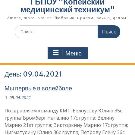
ГБПОУ "Копейский
медицинский техникум"
Amore, more, ore, re. Любовью, нравом, речью, делом.
Поиск
по:
Меню
День:
09.04.2021
Мы первые в волейболе
09.04.2021
Поздравляем команду КМТ: Белоусову Юлию 35с
группа; Бромберг Наталию 17с группа; Велину
Марию 21зт группа; Викторкину Марию 17с группа;
Нигматулину Юлию 36с группа; Петрову Елену 36с