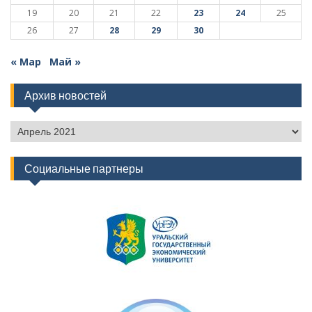
19
20
21
22
23
24
25
26
27
28
29
30
« Мар
Май »
Архив новостей
Архив
новостей
Социальные партнеры