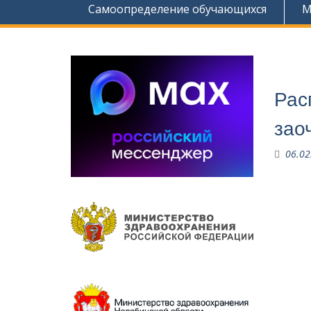
Самоопределение обучающихся
М
Рас
зао
06.02