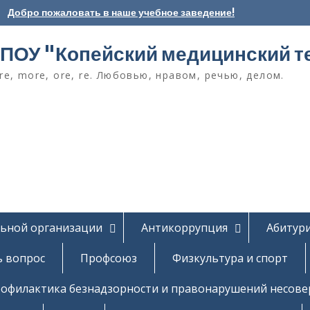
Добро пожаловать в наше учебное заведение!
ПОУ "Копейский медицинский т
e, more, ore, re. Любовью, нравом, речью, делом.
льной организации
Антикоррупция
Абитур
ь вопрос
Профсоюз
Физкультура и спорт
офилактика безнадзорности и правонарушений несов