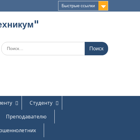
Быстрые ссылки
ехникум"
Поиск
по:
иенту
Студенту
Преподавателю
ершеннолетних