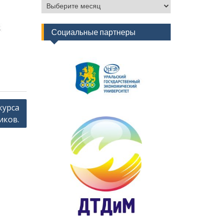
Архив
новостей
Социальные партнеры
курса
иков.