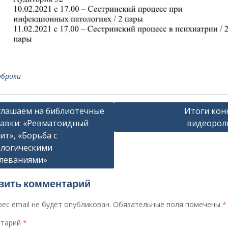
убрики
ация
лашаем на библиотечные
Итоги кон
авки: «Ревматоидный
видеорол
ит», «Борьба с
сям
логическими
леваниями»
вить комментарий
ес email не будет опубликован.
Обязательные поля помечены
*
тарий
*