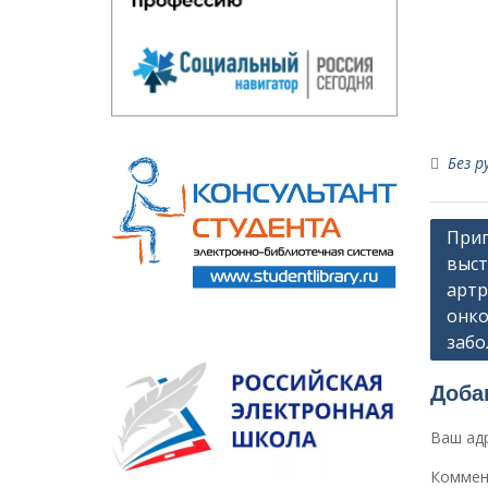
Без р
Навиг
Приг
выст
по
артр
запи
онко
забо
Доба
Ваш адр
Коммен