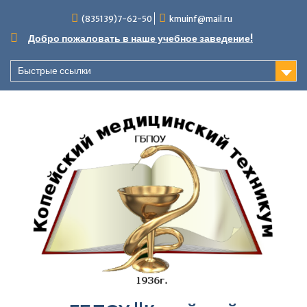
Перейти
(835139)7-62-50
kmuinf@mail.ru
к
содержимому
Добро пожаловать в наше учебное заведение!
Быстрые ссылки