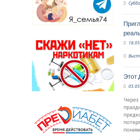
Субб
Пригл
реаль
18.05
Выст
Этот 
05.05
Через 
праздн
предко
потеря
понима