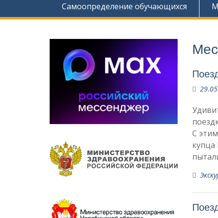
Самоопределение обучающихся
М
Мес
Поезд
29.05
Удиви
поездк
С этим
купца 
пытал
Экску
Поезд