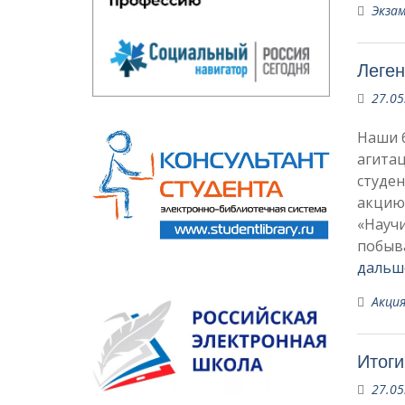
Экза
Леге
27.05
Наши 
агитац
студе
акцию
«Научи
побыв
дальш
Акци
Итог
27.05