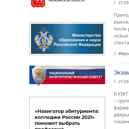
27.05
Препод
выезжа
после
новых
спекта
Меро
Экза
27.05
В КМТ 
– груп
фармак
дверью
тишин