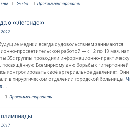
мены
Учёба
Прокомментировать
нда о «Легенде»
.2017
будущие медики всегда с удовольствием занимаются
ионно-просветительской работой — с 12 по 19 мая, на
нты 35с группы проводили информационно-практическ
, посвящённую Всемирному дню борьбы с гипертонией
сь контролировать своё артериальное давление». Они
али в хирургическом отделении городской больницы,
Ч
е …
я
Прокомментировать
и олимпиады
.2017