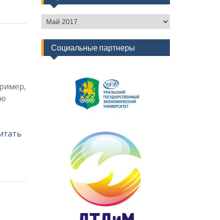
Архив
новостей
Социальные партнеры
пример,
ую
итать