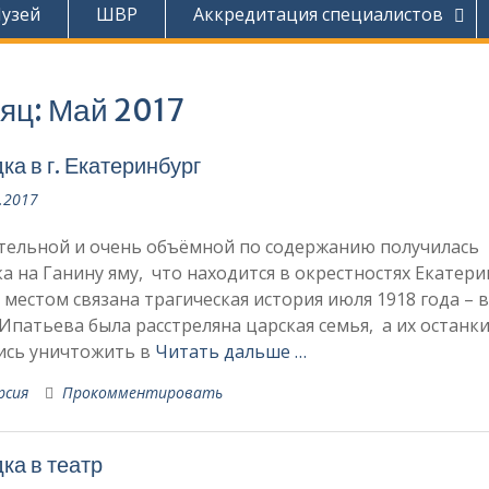
узей
ШВР
Аккредитация специалистов
яц:
Май 2017
ка в г. Екатеринбург
.2017
тельной и очень объёмной по содержанию получилась
а на Ганину яму, что находится в окрестностях Екатери
 местом связана трагическая история июля 1918 года – 
Ипатьева была расстреляна царская семья, а их останк
ись уничтожить в
Читать дальше …
рсия
Прокомментировать
ка в театр