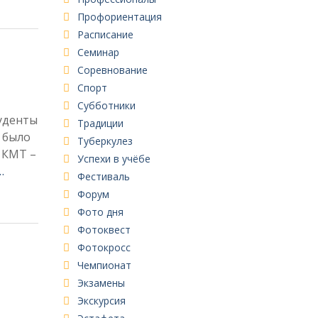
Профориентация
Расписание
Семинар
Соревнование
Спорт
Субботники
туденты
Традиции
 было
Туберкулез
 КМТ –
Успехи в учёбе
…
Фестиваль
Форум
Фото дня
Фотоквест
Фотокросс
Чемпионат
Экзамены
Экскурсия