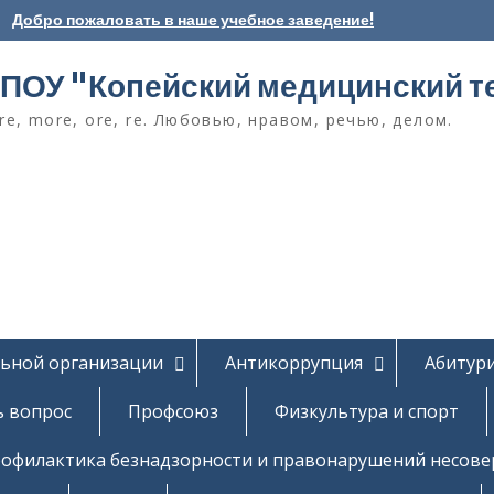
Добро пожаловать в наше учебное заведение!
ПОУ "Копейский медицинский т
e, more, ore, re. Любовью, нравом, речью, делом.
льной организации
Антикоррупция
Абитур
ь вопрос
Профсоюз
Физкультура и спорт
офилактика безнадзорности и правонарушений несов