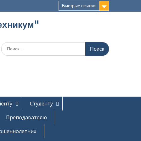
Быстрые ссылки
ехникум"
Поиск
по:
иенту
Студенту
Преподавателю
ершеннолетних