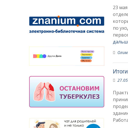
23 мая
отделе
котор
по ухо
перво
дальш
Олим
Итоги
27.05
Практи
приним
проде
зданию
Работа