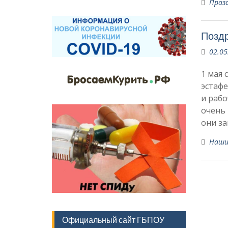
Праз
Поздр
02.05
1 мая 
эстафе
и рабо
очень 
они за
Наши
Официальный сайт ГБПОУ