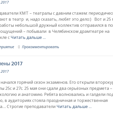
.2017
аватели КМТ – театралы с давним стажем: периодичес
ют в театр и, надо сказать, любят это дело:) Вот и 25 
 работы небольшой дружный коллектив отправился в по
 ощущений – побывали в Челябинском драмтеатре на
кле с
Читать дальше …
приятие
Прокомментировать
мены 2017
.2017
начался горячий сезон экзаменов. Его открыли второку
пы 25с и 27с. 25 мая они сдали два серьёзных предмета –
ологию и анатомию. Ребята волновались и галдели по
, в аудиториях стояла праздничная и торжественная
а…. Строгие преподаватели
Читать дальше …