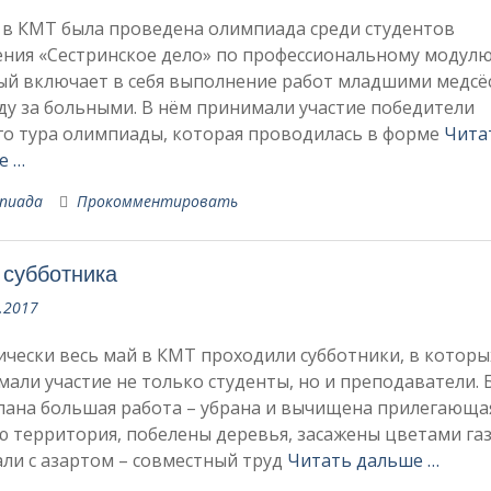
 в КМТ была проведена олимпиада среди студентов
ния «Сестринское дело» по профессиональному модулю
ый включает в себя выполнение работ младшими медсё
ду за больными. В нём принимали участие победители
го тура олимпиады, которая проводилась в форме
Чита
е …
пиада
Прокомментировать
 субботника
.2017
чески весь май в КМТ проходили субботники, в которы
али участие не только студенты, но и преподаватели. 
лана большая работа – убрана и вычищена прилегающа
 территория, побелены деревья, засажены цветами га
ли с азартом – совместный труд
Читать дальше …