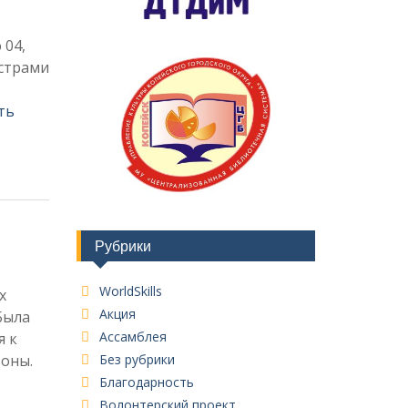
 04,
страми
ть
Рубрики
WorldSkills
х
Акция
Была
Ассамблея
я к
зоны.
Без рубрики
Благодарность
Волонтерский проект