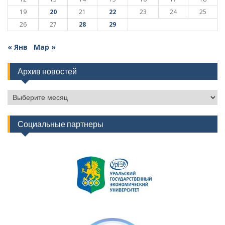
19
20
21
22
23
24
25
26
27
28
29
« Янв
Мар »
Архив новостей
Архив
новостей
Социальные партнеры