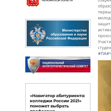
образо
первых
молодё
защит
актив
прохо
Участ
студен
#ПА
#