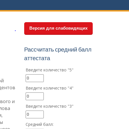
.
Версия для слабовидящих
Рассчитать средний балл
аттестата
Введите количество "5"
ой
дентов
Введите количество "4"
вого и
Введите количество "3"
лова
,
мы
Средний балл:
ного