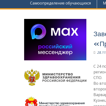
Самоопределение обучающихся
М
Зав
«Пр
28.11
С 24 п
регион
СПО.
Во вто
второ
Варвар
Кузне
совре