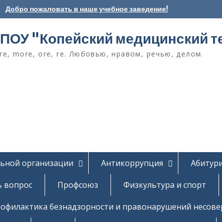
Добро пожаловать в наше учебное заведение!
ПОУ "Копейский медицинский т
e, more, ore, re. Любовью, нравом, речью, делом.
льной организации
Антикоррупция
Абитур
ь вопрос
Профсоюз
Физкультура и спорт
офилактика безнадзорности и правонарушений несов