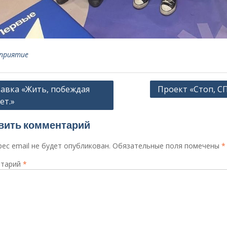
приятие
ация
авка «Жить, побеждая
Проект «Стоп, С
ет.»
сям
вить комментарий
ес email не будет опубликован.
Обязательные поля помечены
*
тарий
*