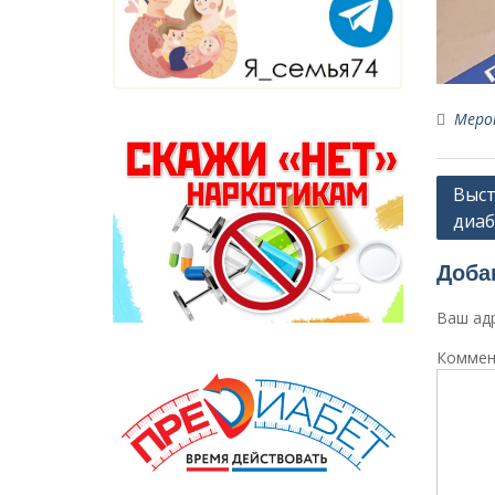
Меро
Навиг
Выст
диаб
по
запи
Доба
Ваш адр
Коммен