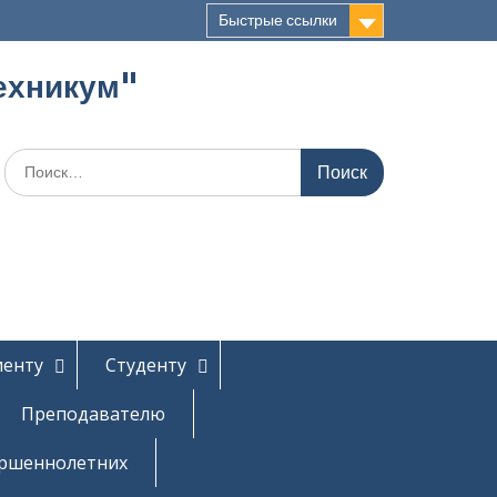
Быстрые ссылки
ехникум"
Поиск
по:
иенту
Студенту
Преподавателю
ершеннолетних