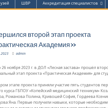
узей
ШВР
Аккредитация специалистов
ершился второй этап проекта
актическая Академия»
.2023
admin
о 26 ноября 2023 г. в ДОЛ «Лесная застава» прошёл втор
альный этап проекта «Практическая Академия» для сту
ром этапе проекта приняли участие пять студентов пер
го курса ГБПОУ «Копейский медицинский техникум» Коз
а, Романова Полина, Кривошей София, Гордеева Ксения
цова Яна. Первые получили навыки, которые необходи
менным и активным студентам среднего профессиональ