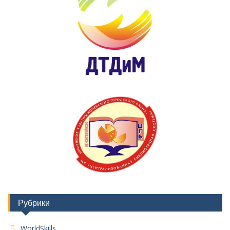
Рубрики
WorldSkills