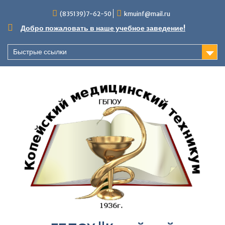
Перейти
(835139)7-62-50
kmuinf@mail.ru
к
содержимому
Добро пожаловать в наше учебное заведение!
Быстрые ссылки