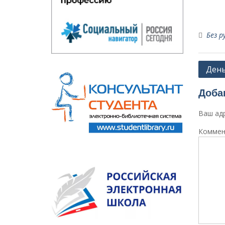
Без р
Навиг
День
по
Доба
запи
Ваш адр
Коммен