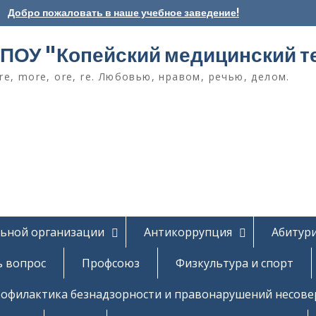
Добро пожаловать в наше учебное заведение!
ПОУ "Копейский медицинский т
e, more, ore, re. Любовью, нравом, речью, делом.
льной организации
Антикоррупция
Абитур
ь вопрос
Профсоюз
Физкультура и спорт
офилактика безнадзорности и правонарушений несов