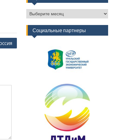
Архив
новостей
Социальные партнеры
оссия