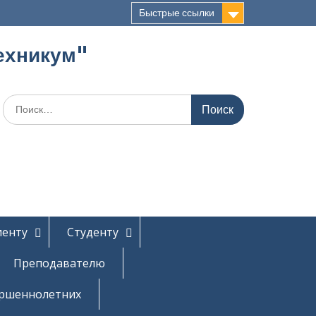
Быстрые ссылки
ехникум"
Поиск
по:
иенту
Студенту
Преподавателю
ершеннолетних