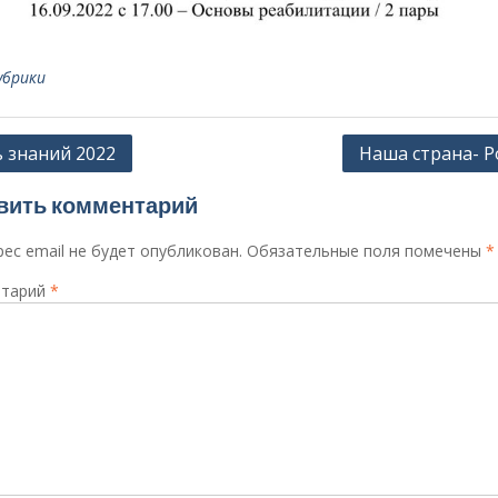
убрики
ация
 знаний 2022
Наша страна- Р
вить комментарий
сям
ес email не будет опубликован.
Обязательные поля помечены
*
тарий
*