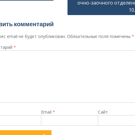
очно-заочного отделен
10
сям
вить комментарий
ес email не будет опубликован.
Обязательные поля помечены
*
тарий
*
Email
*
Сайт