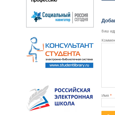
по
запи
Доба
Ваш адр
Коммен
Имя
*