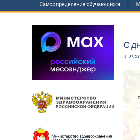
Самоопределение обучающихся
М
.
С д
01.09