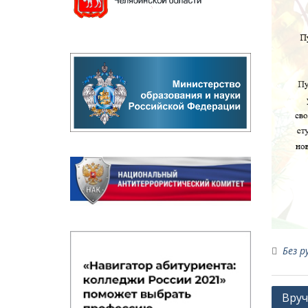
Без р
Навиг
Вруч