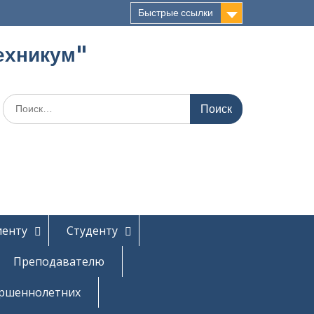
Быстрые ссылки
ехникум"
Поиск
по:
иенту
Студенту
Преподавателю
ершеннолетних