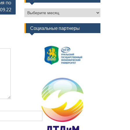
ия по
.09.22
Архив
новостей
Социальные партнеры