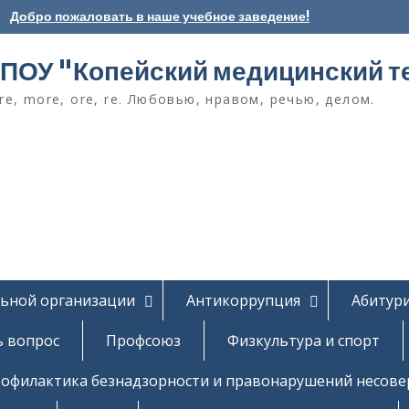
Добро пожаловать в наше учебное заведение!
ПОУ "Копейский медицинский т
e, more, ore, re. Любовью, нравом, речью, делом.
льной организации
Антикоррупция
Абитур
ь вопрос
Профсоюз
Физкультура и спорт
офилактика безнадзорности и правонарушений несов