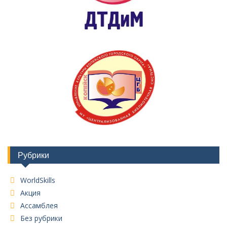
Рубрики
WorldSkills
Акция
Ассамблея
Без рубрики