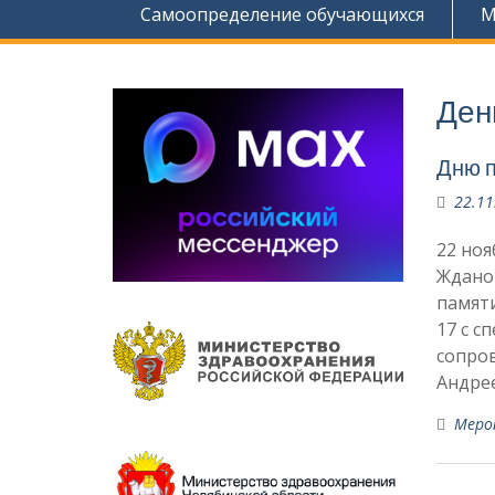
Самоопределение обучающихся
М
Ден
Дню п
22.11
22 ноя
Жданов
памят
17 с с
сопро
Андре
Меро