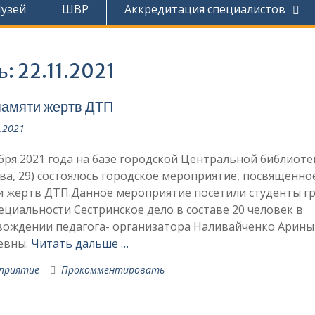
узей
ШВР
Аккредитация специалистов
ь:
22.11.2021
амяти жертв ДТП
.2021
бря 2021 года на базе городской Центральной библиотек
а, 29) состоялось городское мероприятие, посвящённ
и жертв ДТП.Данное мероприятие посетили студенты г
пециальности Сестринское дело в составе 20 человек в
вождении педагога- организатора Наливайченко Арины
евны.
Читать дальше …
приятие
Прокомментировать