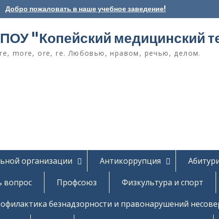
Добро пожаловать в наше учебное заведение!
ПОУ "Копейский медицинский т
e, more, ore, re. Любовью, нравом, речью, делом.
льной организации
Антикоррупция
Абитур
ь вопрос
Профсоюз
Физкультура и спорт
офилактика безнадзорности и правонарушений несов