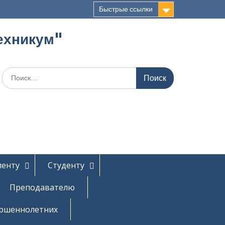
Быстрые ссылки
ехникум"
Поиск
по:
иенту
Студенту
Преподавателю
ершеннолетних