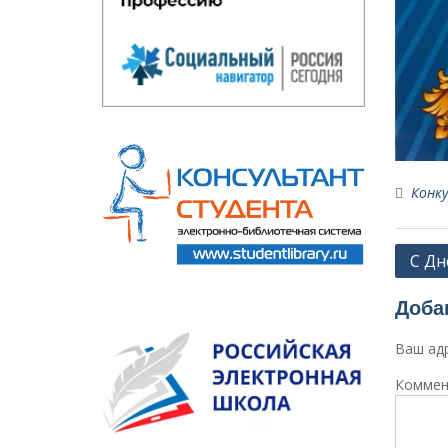
Конку
Навиг
С Дн
по
Доба
запи
Ваш адр
Коммен