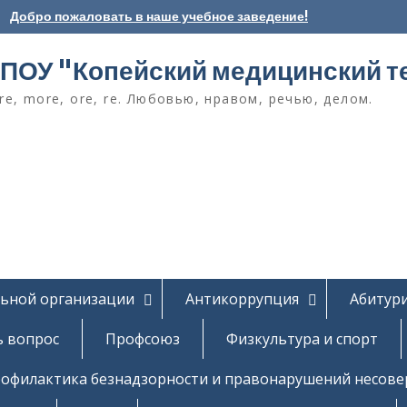
Добро пожаловать в наше учебное заведение!
ПОУ "Копейский медицинский т
e, more, ore, re. Любовью, нравом, речью, делом.
льной организации
Антикоррупция
Абитур
ь вопрос
Профсоюз
Физкультура и спорт
офилактика безнадзорности и правонарушений несов