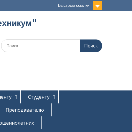
Быстрые ссылки
ехникум"
Поиск
по:
иенту
Студенту
Преподавателю
ершеннолетних