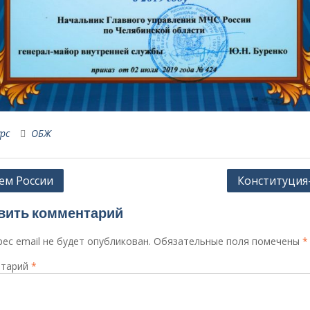
рс
ОБЖ
ация
ем России
Конституция
вить комментарий
сям
ес email не будет опубликован.
Обязательные поля помечены
*
тарий
*