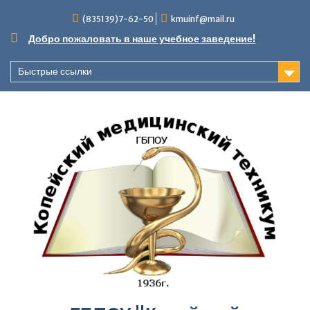
Перейти
(835139)7-62-50
kmuinf@mail.ru
к
содержимому
Добро пожаловать в наше учебное заведение!
Быстрые ссылки