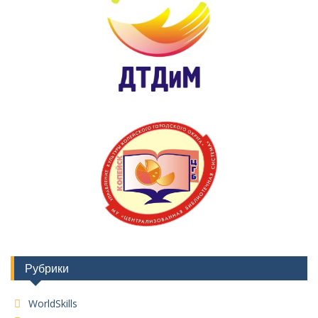
Рубрики
WorldSkills