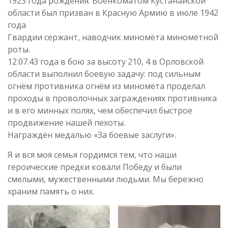
1923 года рождения. Военкоматом Кустанайской
области был призван в Красную Армию в июле 1942
года
Гвардии сержант, наводчик миномёта миномётной
роты.
12.07.43 года в бою за высоту 210, 4 в Орловской
области выполнил боевую задачу: под сильным
огнём противника огнём из миномёта проделал
проходы в проволочных заграждениях противника
и в его минных полях, чем обеспечил быстрое
продвижение нашей пехоты.
Награждён медалью «За боевые заслуги».
Я и вся моя семья гордимся тем, что наши
героические предки ковали Победу и были
смелыми, мужественными людьми. Мы бережно
храним память о них.