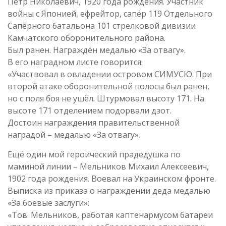
Пётр Николаевич, 1920 года рождения. Участник
войны с Японией, ефрейтор, сапёр 119 Отдельного
Сапёрного батальона 101 стрелковой дивизии
Камчатского оборонительного района.
Был ранен. Награждён медалью «За отвагу».
В его наградном листе говорится:
«Участвовал в овладении островом СИМУСЮ. При
второй атаке оборонительной полосы был ранен,
но с поля боя не ушёл. Штурмовал высоту 171. На
высоте 171 отделением подорвали дзот.
Достоин награждения правительственной
наградой – медалью «За отвагу».
Ещё один мой героический прадедушка по
маминой линии – Мельников Михаил Алексеевич,
1902 года рождения. Воевал на Украинском фронте.
Выписка из приказа о награждении деда медалью
«За боевые заслуги»:
«Тов. Мельников, работая каптенармусом батареи