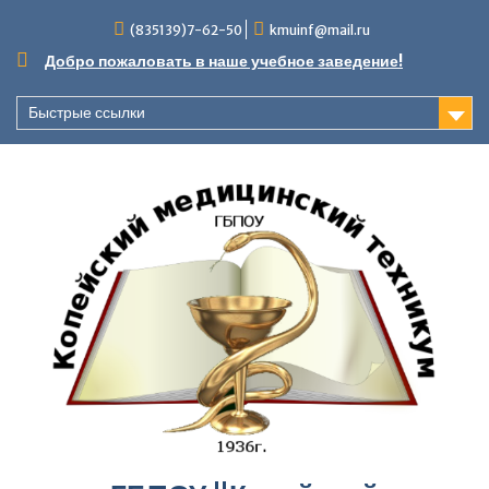
Перейти
(835139)7-62-50
kmuinf@mail.ru
к
содержимому
Добро пожаловать в наше учебное заведение!
Быстрые ссылки