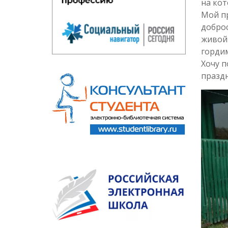
на кот
Мой пр
доброс
живой 
гордим
Хочу 
праздн