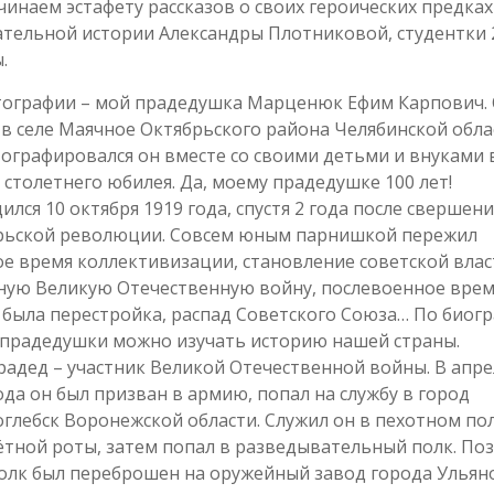
инаем эстафету рассказов о своих героических предках
ательной истории Александры Плотниковой, студентки 
.
тографии – мой прадедушка Марценюк Ефим Карпович.
в селе Маячное Октябрьского района Челябинской обла
ографировался он вместе со своими детьми и внуками 
 столетнего юбилея. Да, моему прадедушке 100 лет!
ился 10 октября 1919 года, спустя 2 года после свершени
рьской революции. Совсем юным парнишкой пережил
е время коллективизации, становление советской влас
ную Великую Отечественную войну, послевоенное вре
была перестройка, распад Советского Союза… По биог
 прадедушки можно изучать историю нашей страны.
адед – участник Великой Отечественной войны. В апре
ода он был призван в армию, попал на службу в город
глебск Воронежской области. Служил он в пехотном по
тной роты, затем попал в разведывательный полк. По
олк был переброшен на оружейный завод города Ульяно