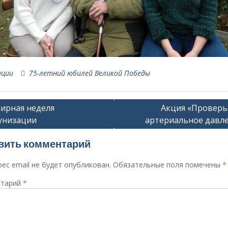
иции
75-летний юбилей Великой Победы
ация
ирная неделя
Акция «Проверь
унизации
артериальное давл
сям
вить комментарий
ес email не будет опубликован.
Обязательные поля помечены
*
тарий
*