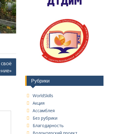
 своё
ение»
Рубрики
WorldSkills
Акция
Ассамблея
Без рубрики
Благодарность
Волонтерский проект