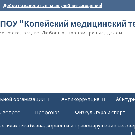
Добро пожаловать в наше учебное заведение!
ПОУ "Копейский медицинский т
e, more, ore, re. Любовью, нравом, речью, делом.
льной организации
Антикоррупция
Абитур
ь вопрос
Профсоюз
Физкультура и спорт
офилактика безнадзорности и правонарушений несов