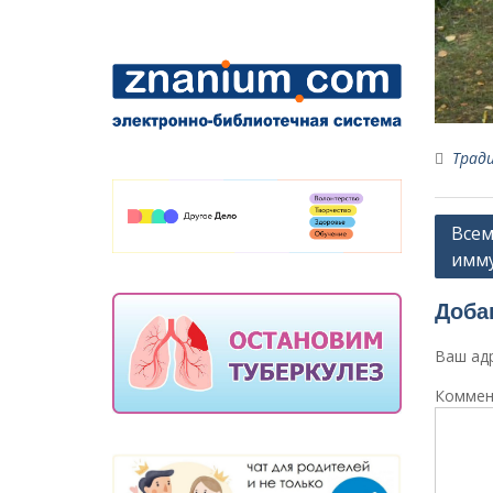
Трад
Навиг
Всем
имм
по
запи
Доба
Ваш адр
Коммен