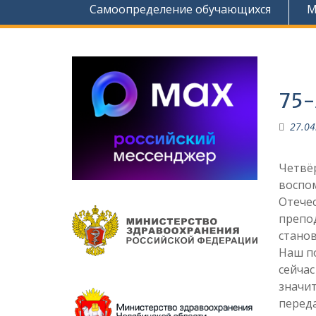
Самоопределение обучающихся
М
.
75-
27.04
Четвёр
воспом
Отече
препод
станов
Наш по
сейчас
значит
переда