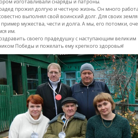
ором изготавливали снаряды и патроны.
адед прожил долгую и честную жизнь. Он много работа
овестно выполнял свой воинский долг. Для своих земля
пример мужества, чести и долга. А мы, его потомки, оч
ся им.
поздравить своего прадедушку с наступающим великим
иком Победы и пожелать ему крепкого здоровья!