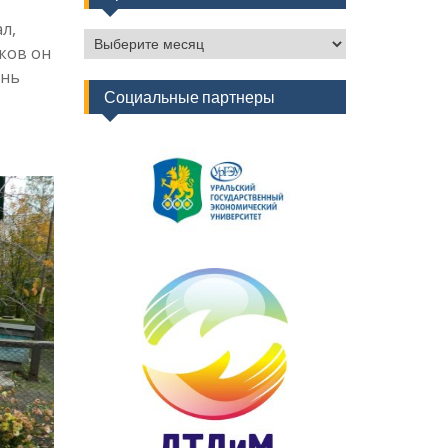
л,
Архив
ков он
новостей
ень
Социальные партнеры