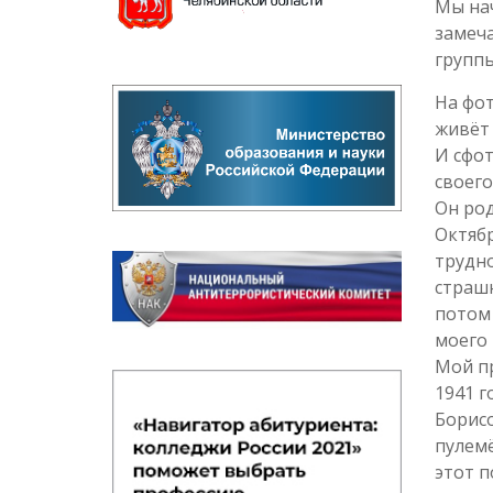
Мы нач
замеч
группы
На фо
живёт 
И сфот
своего
Он род
Октяб
трудно
страш
потом 
моего
Мой пр
1941 г
Борисо
пулемё
этот п