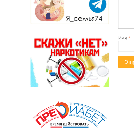
Имя
*