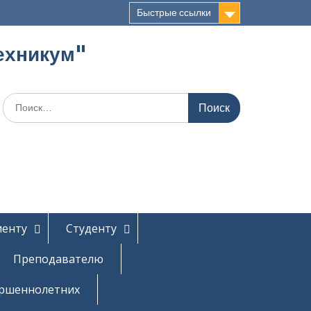
Быстрые ссылки
ехникум"
Поиск
по:
иенту
Студенту
Преподавателю
ершеннолетних