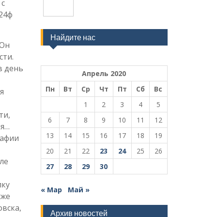
 с
24ф
Найдите нас
 Он
сти.
в день
Апрель 2020
Пн
Вт
Ср
Чт
Пт
Сб
Вс
я
1
2
3
4
5
ти,
6
7
8
9
10
11
12
мя…
13
14
15
16
17
18
19
рафии
20
21
22
23
24
25
26
ле
27
28
29
30
лку
« Мар
Май »
зже
вска,
Архив новостей