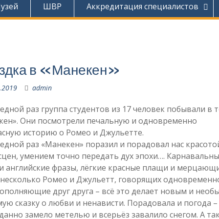
узей
ШВР
Аккредитация специалистов
здка в «Манекен»
.2019
admin
едной раз группа студентов из 17 человек побывали в 
кен». Они посмотрели печальную и одновременно
асную историю о Ромео и Джульетте.
едной раз «Манекен» поразил и порадовал нас красото
цен, умением точно передать дух эпохи…. Карнавальн
и английские фразы, лёгкие красные плащи и мерцающ
 несколько Ромео и Джульетт, говорящих одновременн
ополняющие друг друга – всё это делает новым и нео
ую сказку о любви и ненависти. Порадовала и погода –
анно замело метелью и всерьёз завалило снегом. А так