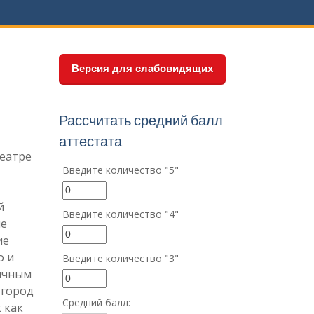
Версия для слабовидящих
Рассчитать средний балл
аттестата
театре
Введите количество "5"
й
Введите количество "4"
ые
ие
о и
Введите количество "3"
бычным
 город
Средний балл:
 как