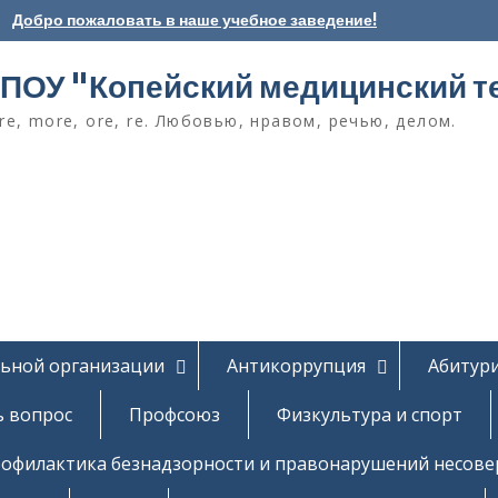
Добро пожаловать в наше учебное заведение!
ПОУ "Копейский медицинский т
e, more, ore, re. Любовью, нравом, речью, делом.
льной организации
Антикоррупция
Абитур
ь вопрос
Профсоюз
Физкультура и спорт
офилактика безнадзорности и правонарушений несов