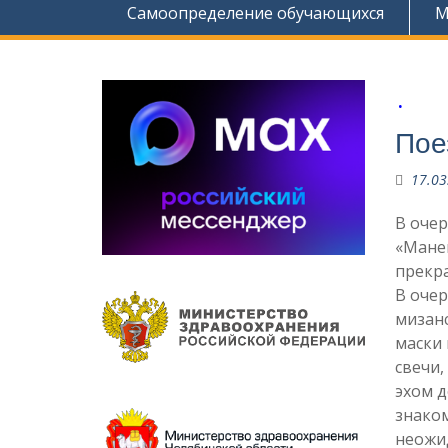
Самоопределение обучающихся
М
.
Пое
17.03
В очер
«Мане
прекр
В очер
мизанс
маски 
свечи,
эхом д
знаком
неожид