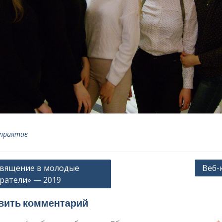
приятие
ация
вящение в молодые
Веб-
ратели» — 2019
сям
вить комментарий