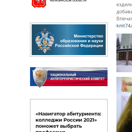
ездили
добави
Впечат
kmt74.