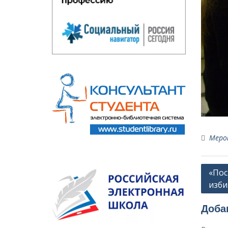
Меро
Навиг
«Пос
изби
по
запи
Доба