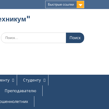
Быстрые ссылки
ехникум"
Поиск
по:
иенту
Студенту
Преподавателю
ершеннолетних