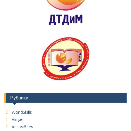
Рубрики
WorldSkills
Акция
Ассамблея