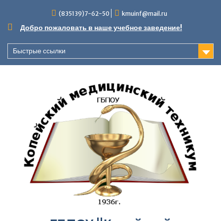
Перейти
(835139)7-62-50
kmuinf@mail.ru
к
содержимому
Добро пожаловать в наше учебное заведение!
Быстрые ссылки