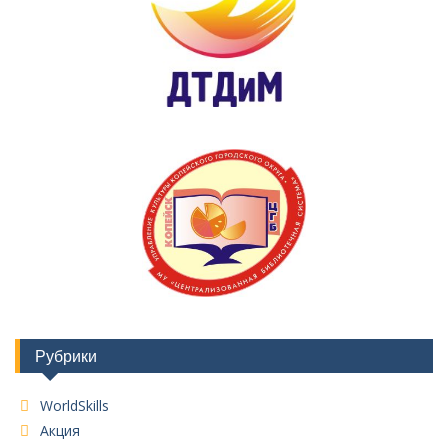
Рубрики
WorldSkills
Акция