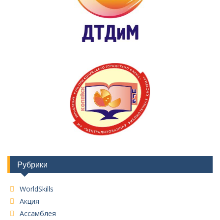
Рубрики
WorldSkills
Акция
Ассамблея