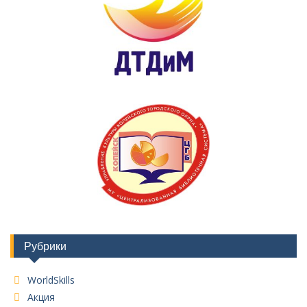
Рубрики
WorldSkills
Акция