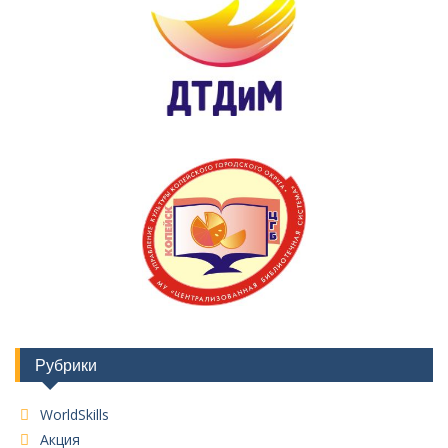
Рубрики
WorldSkills
Акция