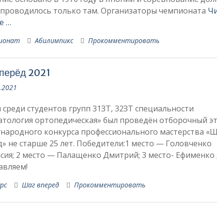
 проводилось только там. Организаторы чемпионата
Ч
е …
ионат
Абилимпикс
Прокомментировать
перёд 2021
.2021
 среди студентов групп 31ЗТ, 32ЗТ специальности
атология ортопедическая» был проведён отборочный э
народного конкурса профессионального мастерства «Ш
» не старше 25 лет. Победители:1 место — Головченко
сия; 2 место — Палащенко Дмитрий; 3 место- Ефименко 
авляем!
рс
Шаг вперед
Прокомментировать