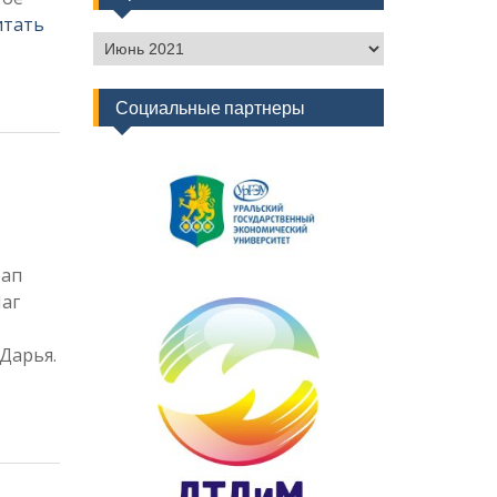
итать
Архив
новостей
Социальные партнеры
тап
аг
Дарья.