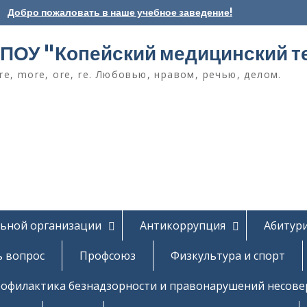
Добро пожаловать в наше учебное заведение!
ПОУ "Копейский медицинский т
e, more, ore, re. Любовью, нравом, речью, делом.
льной организации
Антикоррупция
Абитур
ь вопрос
Профсоюз
Физкультура и спорт
офилактика безнадзорности и правонарушений несов