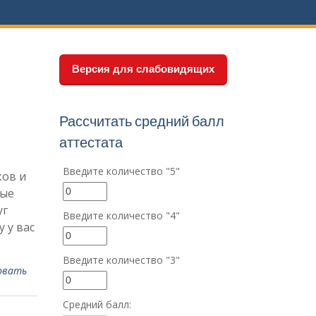
Версия для слабовидящих
Рассчитать средний балл
аттестата
Введите количество "5"
ков и
лые
уг
Введите количество "4"
 у вас
Введите количество "3"
овать
Средний балл: