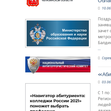
Облас
10.06
Поздр
занявш
зачет 
метров
Балдин
…
Соре
«Аби
03.06
С 1 по
Регио
людей
движен