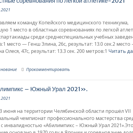
тные соревнования по легкой атлетике-2021
.2021
авляем команду Копейского медицинского техникума,
ую 1 место в областных соревнованиях по легкой атлет
спартакиады среди среднеспециальных учебных заведен
:1 место — Генш Элина, 26с, результат: 13.0 сек.2 место
а Олеся, 47с, результат: 13.3 сек. 200 метров:1
Читать д
внование
Прокомментировать
лимпикс – Южный Урал 2021».
.2021
 3 июня на территории Челябинской области прошёл VII
нальный чемпионат профессионального мастерства сре
 с инвалидностью «Абилимпикс – Южный Урал 2021».Эт
ие основано в 1970 году в Японии и соревнование дол