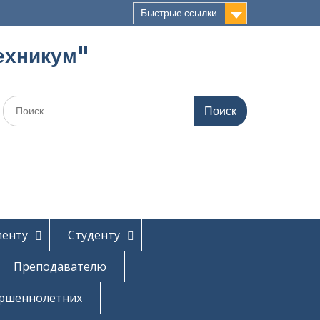
Быстрые ссылки
ехникум"
Поиск
по:
иенту
Студенту
Преподавателю
ершеннолетних