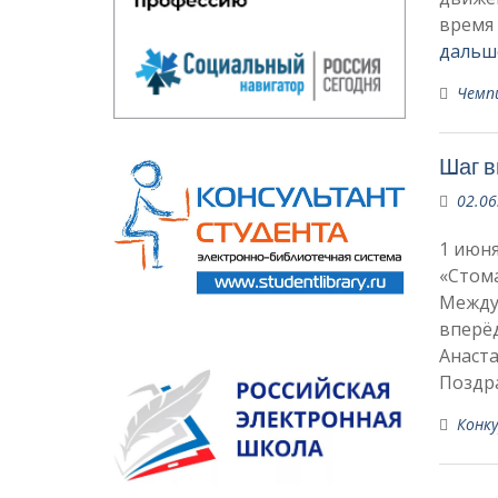
время
дальш
Чемп
Шаг в
02.06
1 июня
«Стом
Между
вперёд
Анаста
Поздр
Конку