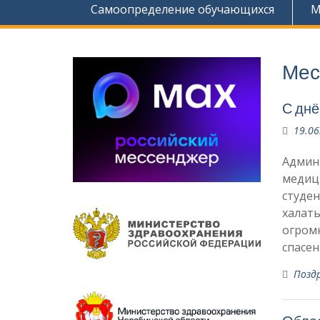
Самоопределение обучающихся
М
Мес
С днё
19.06
Админ
медици
студе
халаты
огромн
спасе
Позд