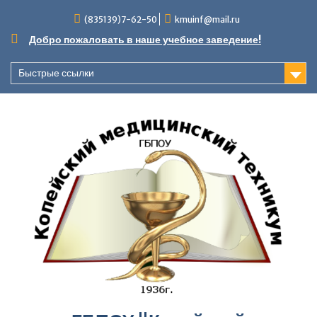
Перейти
(835139)7-62-50
kmuinf@mail.ru
к
содержимому
Добро пожаловать в наше учебное заведение!
Быстрые ссылки