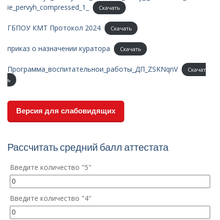
ie_pervyh_compressed_1_
Скачать
ГБПОУ КМТ Протокол 2024
Скачать
приказ о назначении куратора
Скачать
Программа_воспитательнои_работы_ДП_ZSKNqnV
Скачат
ь
Версия для слабовидящих
Рассчитать средний балл аттестата
Введите количество "5"
Введите количество "4"