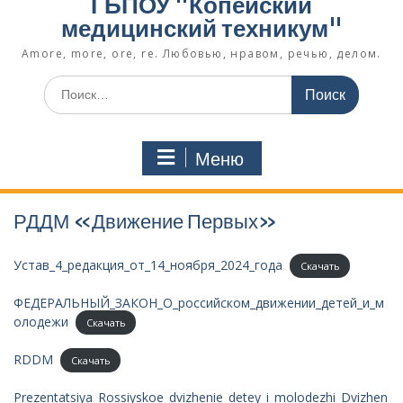
ГБПОУ "Копейский
медицинский техникум"
Amore, more, ore, re. Любовью, нравом, речью, делом.
Поиск
по:
Меню
РДДМ «Движение Первых»
Устав_4_редакция_от_14_ноября_2024_года
Скачать
ФЕДЕРАЛЬНЫЙ_ЗАКОН_О_российском_движении_детей_и_м
олодежи
Скачать
RDDM
Скачать
Prezentatsiya_Rossiyskoe_dvizhenie_detey_i_molodezhi_Dvizhen