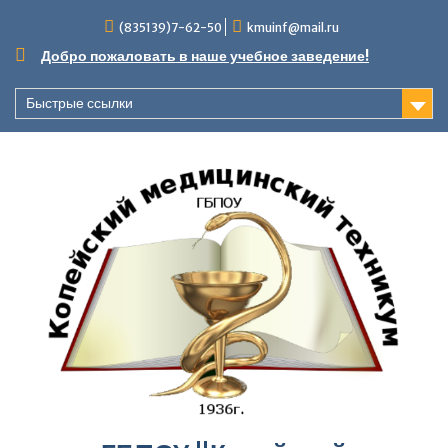
Перейти
(835139)7-62-50
kmuinf@mail.ru
к
содержимому
Добро пожаловать в наше учебное заведение!
Быстрые ссылки