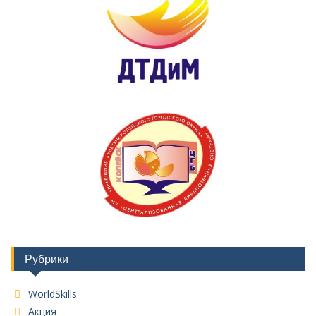
Рубрики
WorldSkills
Акция