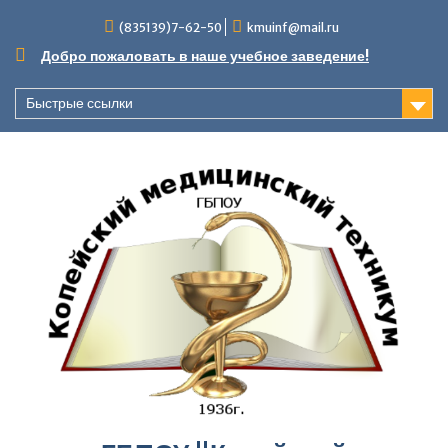
Перейти
(835139)7-62-50
kmuinf@mail.ru
к
содержимому
Добро пожаловать в наше учебное заведение!
Быстрые ссылки