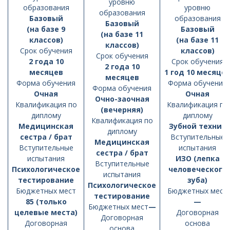
уровню
образования
уровню
образования
Базовый
образования
Базовый
(на базе 9
Базовый
(на базе 11
классов)
(на базе 11
классов)
Cрок обучения
классов)
Cрок обучения
2 года 10
Cрок обучения
2 года 10
месяцев
1 год 10 месяце
месяцев
Форма обучения
Форма обучения
Форма обучения
Очная
Очная
Очно-заочная
Квалификация по
Квалификация по
(вечерняя)
диплому
диплому
Квалификация по
Медицинская
Зубной техник
диплому
сестра / брат
Вступительные
Медицинская
Вступительные
испытания
сестра / брат
испытания
ИЗО (лепка
Вступительные
Психологическое
человеческого
испытания
тестирование
зуба)
Психологическое
Бюджетных мест
Бюджетных мест
тестирование
85 (только
—
Бюджетных мест
—
целевые места)
Договорная
Договорная
Договорная
основа
основа