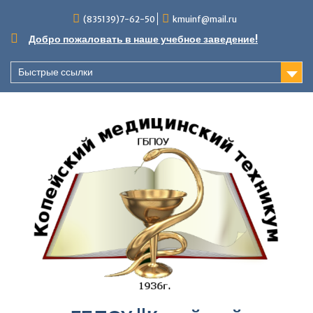
Перейти
(835139)7-62-50
kmuinf@mail.ru
к
содержимому
Добро пожаловать в наше учебное заведение!
Быстрые ссылки